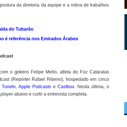
postura da diretoria da equipe e a rotina de trabalhos
aída do Tubarão
o é referência nos Emirados Árabes
odcast
goleiro
z com o
Felipe Mello, atleta do Foz Cataratas
dcast (Repórter Rafael Ribeiro), hospedado em cinco
,
TuneIn
,
Apple Podcasts
e
Castbox
. Nesta última, o
o
player
abaixo e curtir a entrevista completa.