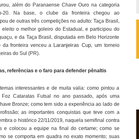
turou, além do Paranaense Chave Ouro na categoria
-20. Na base, o clube da fronteira chegou ao
ou de outras três competições no adulto: Taça Brasil,
eleito o melhor goleiro do Estadual, e participou do
uaçu, e da Taça Brasil, disputada em Belo Horizonte
Laranjeiras Cup, um
 da fronteira venceu a
torneio
eiras do Sul (PR).
as, referências e o faro para defender pênaltis
temas interessantes e de muita valia: como pintou a
o Foz Cataratas Futsal no ano passado, após uma
Chave Bronze; como tem sido a experiência ao lado de
rofissão; as importantes conquistas que teve com a
mbra o histórico 22/11/2019, naquela semifinal contra
s e colocou a equipe na final do certame; como se
como se comporta em quadra no exato momento; suas