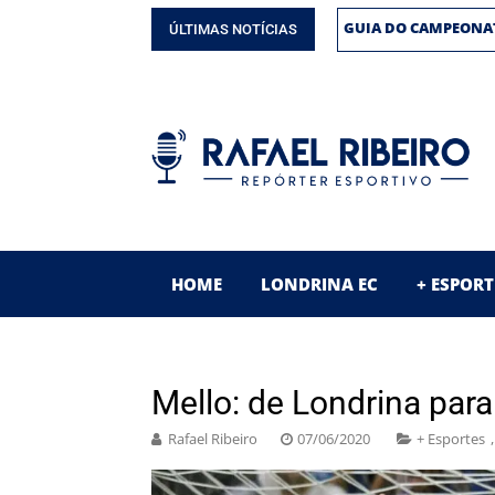
SAIBA OS BASTIDOR
ÚLTIMAS NOTÍCIAS
GUIA DO CAMPEONA
ESPECIAL! 30 ANOS
ENTREVISTA! ‘BLITZ
GUIA DO CAMPEONA
SAIBA OS BASTIDOR
GUIA DO CAMPEONA
HOME
LONDRINA EC
+ ESPORT
Mello: de Londrina para
Rafael Ribeiro
07/06/2020
+ Esportes