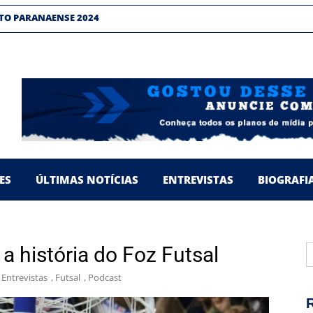
ES EM BUSCA DE INVESTIDORES
TO PARANAENSE 2023
 DA CONQUISTA DO TRICAMPEONATO
’ RELEMBRA PASSAGENS PELO LEC
TO PARANAENSE 2024
ES EM BUSCA DE INVESTIDORES
TO PARANAENSE 2023
ES
ÚLTIMAS NOTÍCIAS
ENTREVISTAS
BIOGRAFI
P
 a história do Foz Futsal
p
,
Entrevistas
,
Futsal
,
Podcast