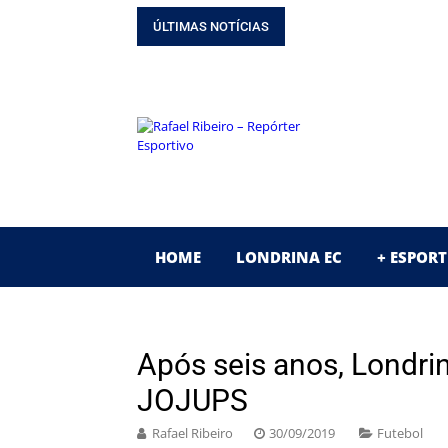
GUIA DO CAMPEONA
ÚLTIMAS NOTÍCIAS
SAIBA OS BASTIDORE
GUIA DO CAMPEONA
ESPECIAL! 30 ANOS
ENTREVISTA! ‘BLITZ
HOME
LONDRINA EC
+ ESPORT
Após seis anos, Londri
JOJUPS
Rafael Ribeiro
30/09/2019
Futebol