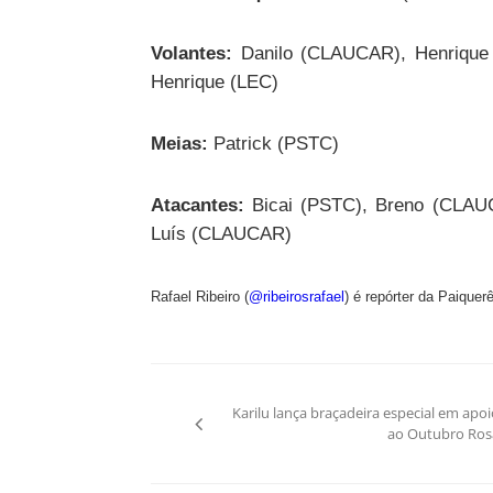
Volantes:
Danilo (CLAUCAR), Henrique
Henrique (LEC)
Meias:
Patrick (PSTC)
Atacantes:
Bicai (PSTC), Breno (CLAUC
Luís (CLAUCAR)
Rafael Ribeiro (
@ribeirosrafael
) é repórter da Paique
Navegação
Karilu lança braçadeira especial em apoi
de
ao Outubro Ros
Post