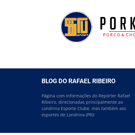
BLOG DO RAFAEL RIBEIRO
Página com informações do Repórter Rafael
Ribeiro, direcionadas principalmente ao
Londrina Esporte Clube, mas também aos
esportes de Londrina (PR)!