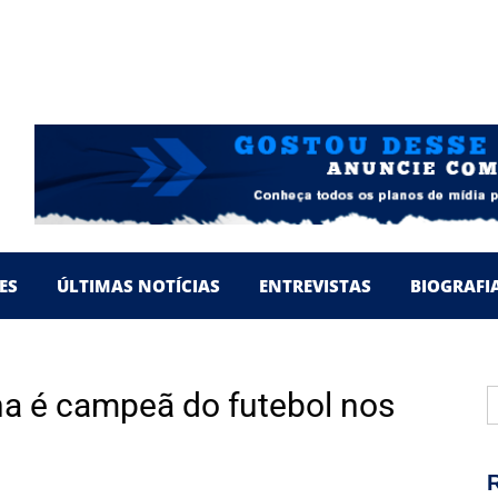
TO PARANAENSE 2024
S EM BUSCA DE INVESTIDORES
TO PARANAENSE 2023
 DA CONQUISTA DO TRICAMPEONATO
’ RELEMBRA PASSAGENS PELO LEC
ES
ÚLTIMAS NOTÍCIAS
ENTREVISTAS
BIOGRAFI
P
na é campeã do futebol nos
p