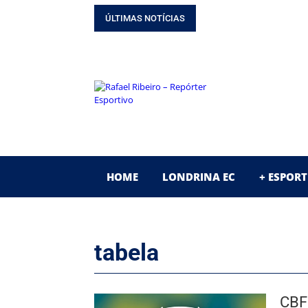
GUIA DO CAMPEONA
ÚLTIMAS NOTÍCIAS
SAIBA OS BASTIDORE
GUIA DO CAMPEONA
ESPECIAL! 30 ANOS
ENTREVISTA! ‘BLITZ
HOME
LONDRINA EC
+ ESPORT
tabela
CBF 