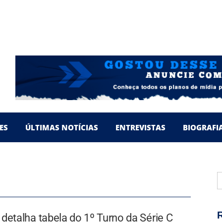
TO PARANAENSE 2024
S EM BUSCA DE INVESTIDORES
TO PARANAENSE 2023
 DA CONQUISTA DO TRICAMPEONATO
’ RELEMBRA PASSAGENS PELO LEC
ES
ÚLTIMAS NOTÍCIAS
ENTREVISTAS
BIOGRAFI
P
p
detalha tabela do 1º Turno da Série C