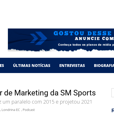
TO PARANAENSE 2024
S EM BUSCA DE INVESTIDORES
TO PARANAENSE 2023
 DA CONQUISTA DO TRICAMPEONATO
’ RELEMBRA PASSAGENS PELO LEC
ES
ÚLTIMAS NOTÍCIAS
ENTREVISTAS
BIOGRAFI
P
or de Marketing da SM Sports
p
ez um paralelo com 2015 e projetou 2021
,
Londrina EC
,
Podcast