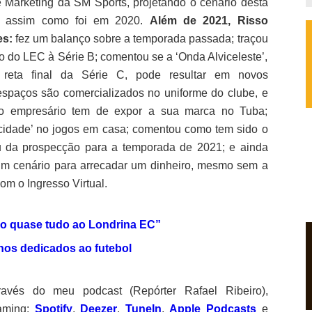
 Marketing da SM Sports, projetando o cenário desta
r, assim como foi em 2020.
Além de 2021, Risso
es:
fez um balanço sobre a temporada passada; traçou
 do LEC à Série B; comentou se a ‘Onda Alviceleste’,
reta final da Série C, pode resultar em novos
espaços são comercializados no uniforme do clube, e
 o empresário tem de expor a sua marca no Tuba;
icidade’ no jogos em casa; comentou como tem sido o
u da prospecção para a temporada de 2021; e ainda
 um cenário para arrecadar um dinheiro, mesmo sem a
om o Ingresso Virtual.
evo quase tudo ao Londrina EC”
nos dedicados ao futebol
avés do meu podcast (Repórter Rafael Ribeiro),
eaming:
Spotify
,
Deezer
,
TuneIn
,
Apple Podcasts
e