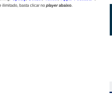
e ilimitado, basta clicar no
player
abaixo
.