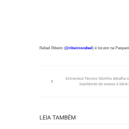
Rafael Ribeiro (
@ribeirosrafael
) é locutor na Paique
Navegação
Entrevista! Técnico Silvinho detalha o
de
bastidores do acesso à Série 
Post
LEIA TAMBÉM