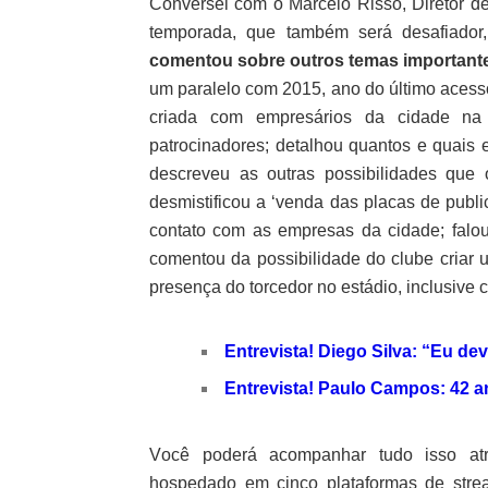
Conversei com o Marcelo Risso, Diretor de
temporada, que também será desafiado
comentou sobre outros temas important
um paralelo com 2015, ano do último acesso
criada com empresários da cidade na 
patrocinadores; detalhou quantos e quais 
descreveu as outras possibilidades que
desmistificou a ‘venda das placas de publ
contato com as empresas da cidade; falo
comentou da possibilidade do clube criar
presença do torcedor no estádio, inclusive c
Entrevista! Diego Silva: “Eu d
Entrevista! Paulo Campos: 42 a
V
ocê poderá acompanhar tudo isso atr
hospedado em cinco plataformas de str