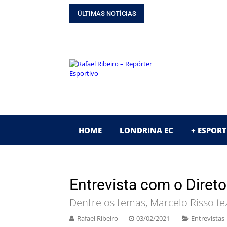
GUIA DO CAMPEONA
ÚLTIMAS NOTÍCIAS
SAIBA OS BASTIDORE
GUIA DO CAMPEONA
ESPECIAL! 30 ANOS
ENTREVISTA! ‘BLITZ
HOME
LONDRINA EC
+ ESPORT
Entrevista com o Diret
Dentre os temas, Marcelo Risso f
Rafael Ribeiro
03/02/2021
Entrevistas