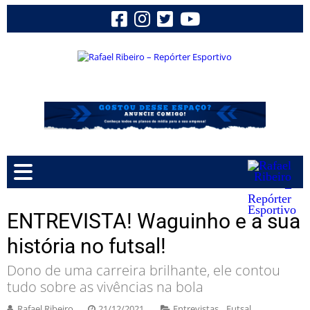
ENTREVISTA! Waguinho e a sua
história no futsal!
Dono de uma carreira brilhante, ele contou
tudo sobre as vivências na bola
Rafael Ribeiro
21/12/2021
Entrevistas
,
Futsal
,