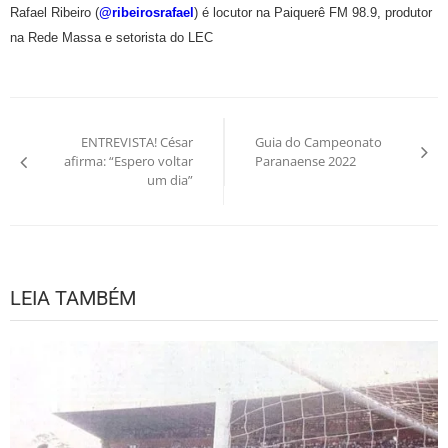
Rafael Ribeiro (
@ribeirosrafael
) é locutor na Paiquerê FM 98.9, produtor
na Rede Massa e setorista do LEC
Navegação
ENTREVISTA! César
Guia do Campeonato
de
afirma: “Espero voltar
Paranaense 2022
um dia”
Post
LEIA TAMBÉM