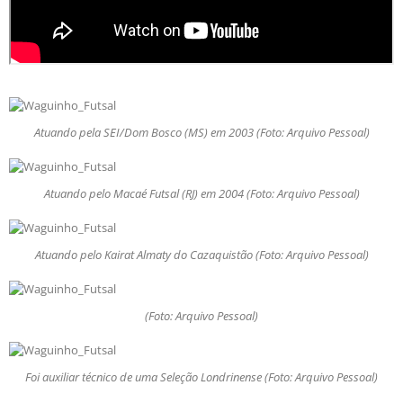
Atuando pela SEI/Dom Bosco (MS) em 2003 (Foto: Arquivo Pessoal)
Atuando pelo Macaé Futsal (RJ) em 2004 (Foto: Arquivo Pessoal)
Atuando pelo Kairat Almaty do Cazaquistão (Foto: Arquivo Pessoal)
(Foto: Arquivo Pessoal)
Foi auxiliar técnico de uma Seleção Londrinense (Foto: Arquivo Pessoal)